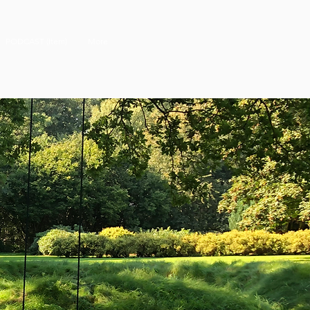
PODCAST (Item)
More