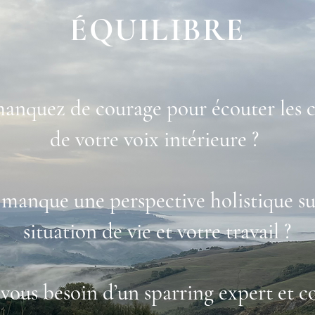
ÉQUILIBRE
anquez de courage pour écouter les c
de votre voix intérieure ?
s manque une perspective holistique su
situation de vie et votre travail ?
vous besoin d’un sparring expert et c