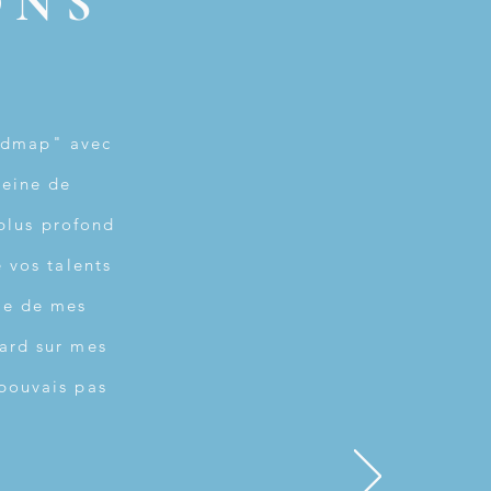
ONS
oadmap" avec
leine de
plus profond
 vos talents
me de mes
gard sur mes
 pouvais pas