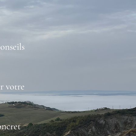
onseils
r votre
oncret