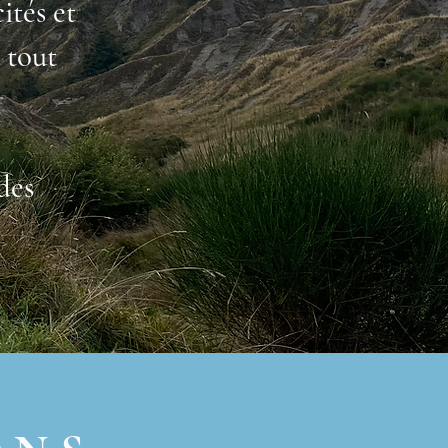
ités et
 tout
des