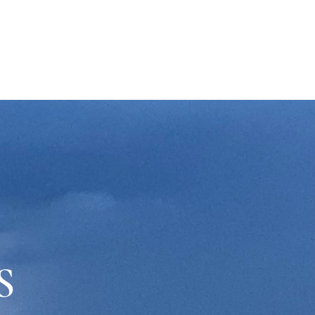
PODCAST (Item)
More
S