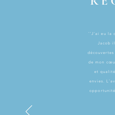
RE
''J'ai eu l
Jacob i
découvertes 
de mon cœur
et qualit
envies. L'a
opportunité