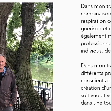
Dans mon trav
combinaison
respiration 
guérison et d
également m
professionnel
individus, d
Dans mon trav
différents 
conscients d
création d'u
soit vue et 
dans une tou