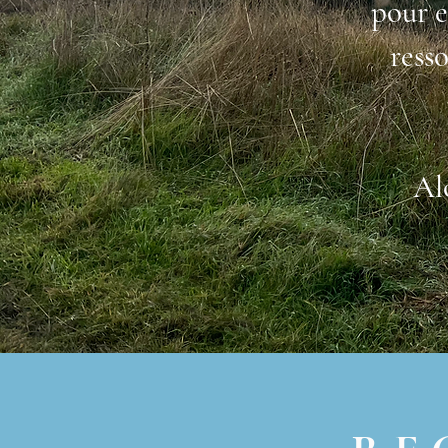
pour e
ress
Al