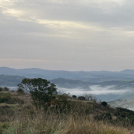
Savner
M
Har d
komme 
ressou