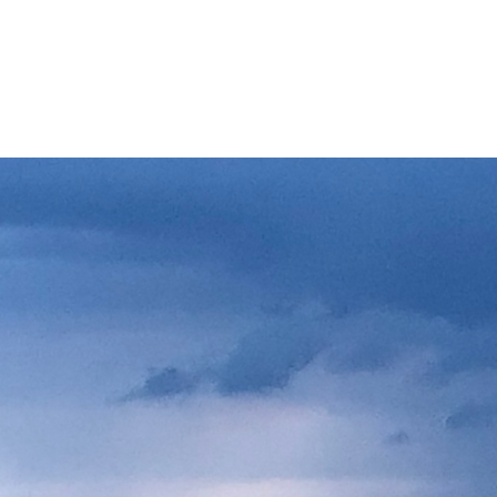
YDELSER
EVENTS
PODCAST
OM JAC
YSATOR FOR BE