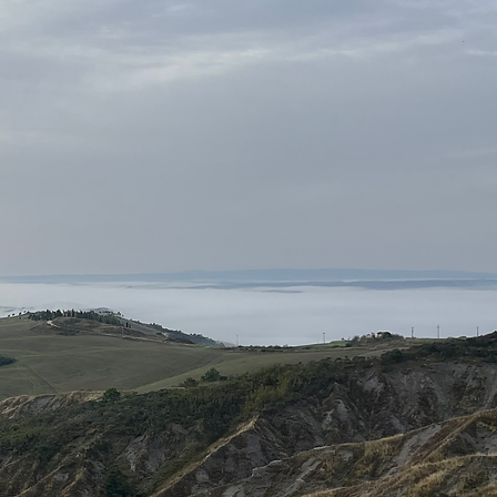
temmes
in
til at
vner og
ntiale?