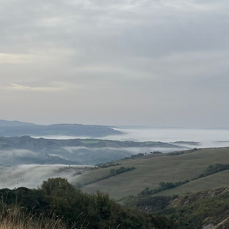
 du modet til at lytte til din indre s
vejledning?
angler du et helhedsperspektiv på d
livssituation og dit virke?
u brug for kyndig og konkret sparring 
i kontakt med alle dine medfødte e
rcer, så du kan udfolde dit fulde pote