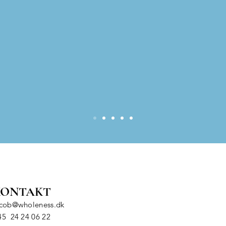
KONTAKT
acob@wholeness.dk
45 24 24 06 22