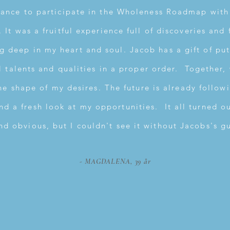
chance to participate in the Wholeness Roadmap wit
It was a fruitful experience full of discoveries and f
 deep in my heart and soul. Jacob has a gift of put
l talents and qualities in a proper order. Together,
he shape of my desires. The future is already follow
nd a fresh look at my opportunities. It all turned o
nd obvious, but I couldn't see it without Jacobs's g
- MAGDALENA, 39 år