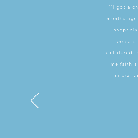
''I got a 
months ago. 
happening
persona
sculptured t
me faith a
natural a