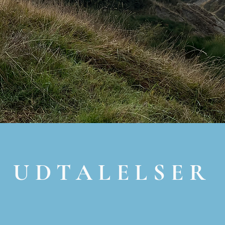
u hjertelig velkommen til at kontakte
uddybende spørgsmål.
UDTALELSER