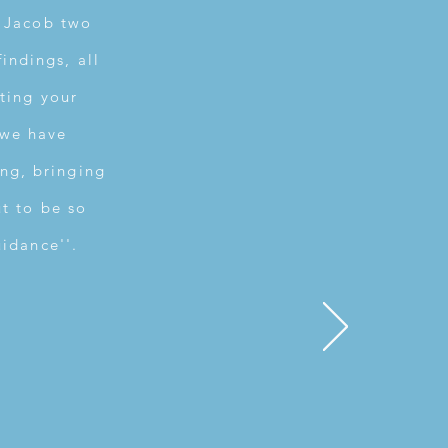
h Jacob two
indings, all
ting your
 we have
ing, bringing
ut to be so
uidance''.